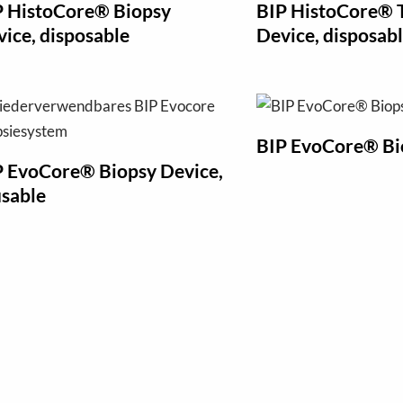
P HistoCore® Biopsy
BIP HistoCore® 
ice, disposable
Device, disposab
BIP EvoCore® Bi
P EvoCore® Biopsy Device,
usable