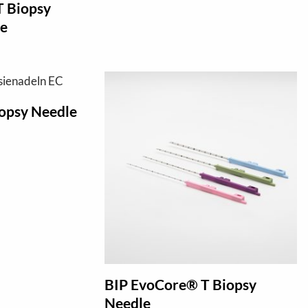
T Biopsy
le
opsy Needle
BIP EvoCore® T Biopsy
Needle