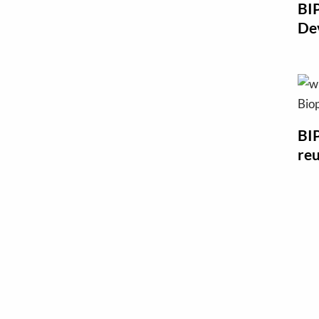
BI
Dev
BI
re