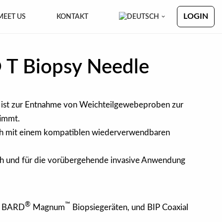
LOGIN
MEET US
KONTAKT
 T Biopsy Needle
 ist zur Entnahme von Weichteilgewebeproben zur
timmt.
uch mit einem kompatiblen wiederverwendbaren
uch und für die vorübergehende invasive Anwendung
®
™
 BARD
Magnum
Biopsiegeräten, und BIP Coaxial