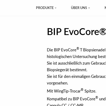
PRODUKTE
ÜBER UNS
BIP EvoCore®
®
Die BIP EvoCore
T Biopsienadel
histologischen Untersuchung bes
Sie ist ausschließlich zum Gebra
Biopsiegerät bestimmt.
Sie ist für den einmaligen Gebra
vorgesehen.
®
Mit WingTip-Trocar
Spitze.
®
Kompatibel zu BIP EvoCore
und
Cannula CC / CC-MR.