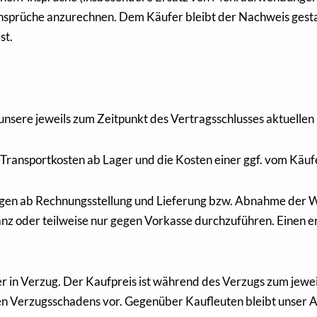
nsprüche anzurechnen. Dem Käufer bleibt der Nachweis gestatt
st.
en unsere jeweils zum Zeitpunkt des Vertragsschlusses aktuellen
ie Transportkosten ab Lager und die Kosten einer ggf. vom Kä
4 Tagen ab Rechnungsstellung und Lieferung bzw. Abnahme der 
ganz oder teilweise nur gegen Vorkasse durchzuführen. Einen 
 in Verzug. Der Kaufpreis ist während des Verzugs zum jeweil
 Verzugsschadens vor. Gegenüber Kaufleuten bleibt unser Ans