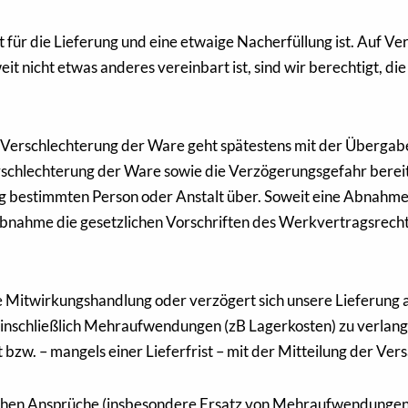
rt für die Lieferung und eine etwaige Nacherfüllung ist. Auf 
 nicht etwas anderes vereinbart ist, sind wir berechtigt, d
en Verschlechterung der Ware geht spätestens mit der Überga
erschlechterung der Ware sowie die Verzögerungsgefahr bereit
 bestimmten Person oder Anstalt über. Soweit eine Abnahme v
Abnahme die gesetzlichen Vorschriften des Werkvertragsrec
e Mitwirkungshandlung oder verzögert sich unsere Lieferung 
einschließlich Mehraufwendungen (zB Lagerkosten) zu verlang
 bzw. – mangels einer Lieferfrist – mit der Mitteilung der Ve
ichen Ansprüche (insbesondere Ersatz von Mehraufwendungen