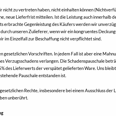
wir nicht zu vertreten haben, nicht einhalten können (Nichtver
e, neue Lieferfrist mitteilen. Ist die Leistung auch innerhalb d
ts erbrachte Gegenleistung des Käufers werden wir unverzügli
ung durch unseren Zulieferer, wenn wir ein kongruentes Deckun
im Einzelfall zur Beschaffung nicht verpflichtet sind.
en gesetzlichen Vorschriften. In jedem Fall ist aber eine Mahn
eines Verzugsschadens verlangen. Die Schadenspauschale betr
 5% des Lieferwerts der verspätet gelieferten Ware. Uns blei
rstehende Pauschale entstanden ist.
gesetzlichen Rechte, insbesondere bei einem Ausschluss der L
iben unberührt.
ug