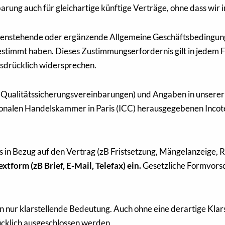
rung auch für gleichartige künftige Verträge, ohne dass wir i
egenstehende oder ergänzende Allgemeine Geschäftsbedingun
gestimmt haben. Dieses Zustimmungserfordernis gilt in jedem 
usdrücklich widersprechen.
, Qualitätssicherungsvereinbarungen) und Angaben in unsere
ionalen Handelskammer in Paris (ICC) herausgegebenen Incote
in Bezug auf den Vertrag (zB Fristsetzung, Mängelanzeige, Rü
xtform (zB Brief, E-Mail, Telefax) ein.
Gesetzliche Formvorsc
n nur klarstellende Bedeutung. Auch ohne eine derartige Klars
ücklich ausgeschlossen werden.