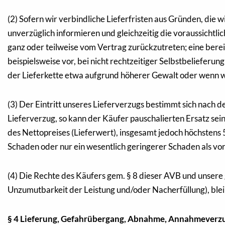
(2) Sofern wir verbindliche Lieferfristen aus Gründen, die 
unverzüglich informieren und gleichzeitig die voraussichtlich
ganz oder teilweise vom Vertrag zurückzutreten; eine berei
beispielsweise vor, bei nicht rechtzeitiger Selbstbeliefer
der Lieferkette etwa aufgrund höherer Gewalt oder wenn wir 
(3) Der Eintritt unseres Lieferverzugs bestimmt sich nach d
Lieferverzug, so kann der Käufer pauschalierten Ersatz s
des Nettopreises (Lieferwert), insgesamt jedoch höchstens
Schaden oder nur ein wesentlich geringerer Schaden als vo
(4) Die Rechte des Käufers gem. § 8 dieser AVB und unsere 
Unzumutbarkeit der Leistung und/oder Nacherfüllung), ble
§ 4 Lieferung, Gefahrübergang, Abnahme, Annahmeverz