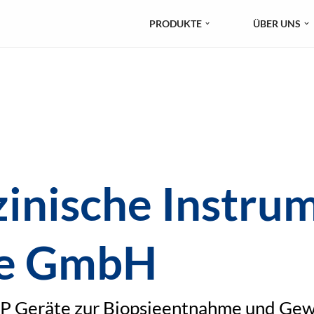
PRODUKTE
ÜBER UNS
inische Instru
te GmbH
h bei schwer erreichbarer Biopsie