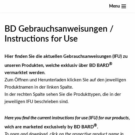
Menu
Zum
Inhalt
BD Gebrauchsanweisungen /
springen
Instructions for Use
Hier finden Sie die aktuellen Gebrauchsanweisungen (IFU) zu
®
unseren Produkten, welche exklusiv über BD BARD
vermarktet werden
.
Zum Öffnen und Herunterladen klicken Sie auf den jeweiligen
Produktnamen in der linken Spalte.
In der rechten Spalte sehen Sie die Produkttypen, die in der
jeweiligen IFU beschrieben sind.
Here you find the current instructions for use (IFU) for our products
,
®
wich are marketed exclusively by BD BARD
.
To open and download, click on the respective product name in