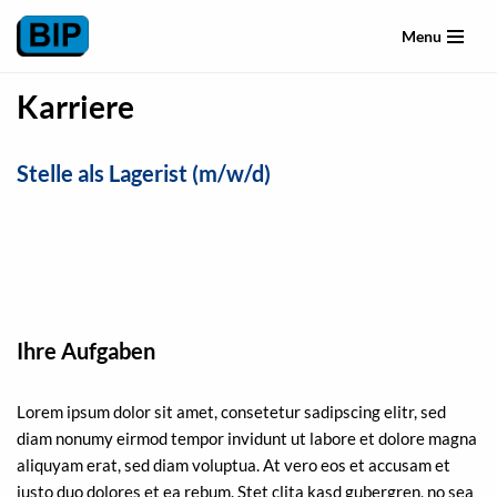
Menu
Skip
to
Karriere
content
Stelle als Lagerist (m/w/d)
Ihre Aufgaben
Lorem ipsum dolor sit amet, consetetur sadipscing elitr, sed
diam nonumy eirmod tempor invidunt ut labore et dolore magna
aliquyam erat, sed diam voluptua. At vero eos et accusam et
justo duo dolores et ea rebum. Stet clita kasd gubergren, no sea